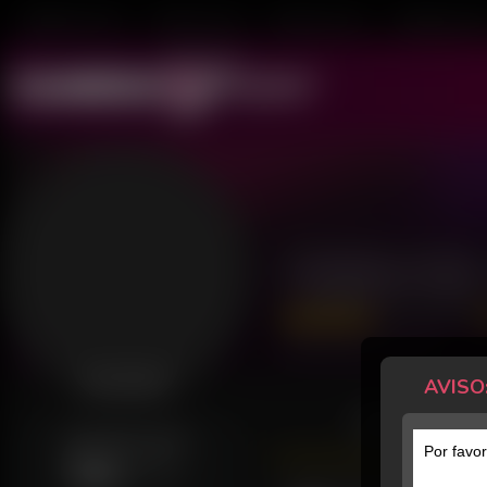
Mulheres ao Vivo
Transex ao Vivo
Homens ao Vivo
Transboys ao V
Yeshe Hot
448 Avaliações
Último acesso: há 2 horas
AVISO
Desconectada
POSTS
GERALMENTE ONLINE
Por favor
Sab
01h