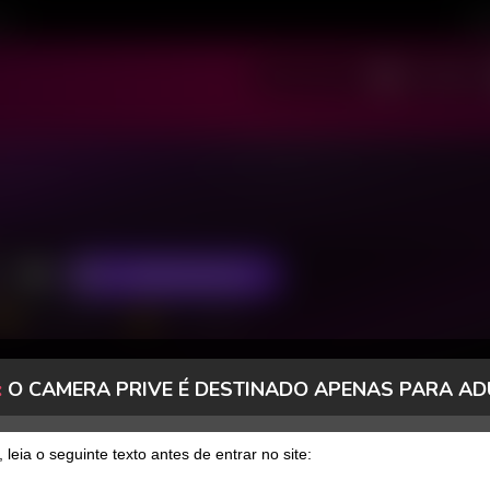
ivo
Cad
SOU MODELO
SOU USUÁRIO
ASSINAR FANCLUB
3868 Seguidores
1611 Curtidas
:
O CAMERA PRIVE É DESTINADO APENAS PARA AD
FANCLUB
PAGOS
, leia o seguinte texto antes de entrar no site: