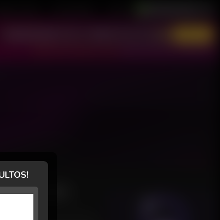
astre-se Grátis
Área de Modelos
Suporte
Português / Brasil
English / USA
Entrar
Não tem conta? Cadastre-se grátis!
Esqueci minha senha ou reativar conta
ULTOS!
AVALIAÇÕES