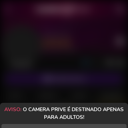
Yeshe Hot
Último acesso: há 11 horas
Desconectada
ASSINAR FANCLUB
POSTS
FANCLUB
PAGOS
AVALIAÇÕES
AVISO:
O CAMERA PRIVE É DESTINADO APENAS
PARA ADULTOS!