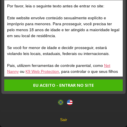
Por favor, leia o seguinte texto antes de entrar no site:
Este website envolve conteúdo sexualmente explícito e
impróprio para menores. Para prosseguir, você precisa ter
pelo menos 18 anos de idade e ter atingido a maioridade legal
em seu local de residência.
Se você for menor de idade e decidir prosseguir, estará
Verifique sua conta
Verifique sua conta
violando leis locais, estaduais, federais ou internacionais.
Pais, utilizem ferramentas de controle parental, como
Net
1
1
5:03
3:14
Nanny
ou
K9 Web Protection
, para controlar o que seus filhos
veem.
EU ACEITO - ENTRAR NO SITE
Entrando no site, você confirma a veracidade dos seguintes
Este website utiliza cookies e tecnologias semelhantes de
fatos:
acordo com nossa
Política de Privacidade
. Ao prosseguir
Tenho ao menos 18 anos de idade e sou maior de idade
você concorda com estes termos.
em meu local de residência.
Verifique sua conta
Verifique sua conta
OK
Não vou redistribuir nenhum conteúdo do website.
Sair
Não vou permitir que menores de idade acessem o