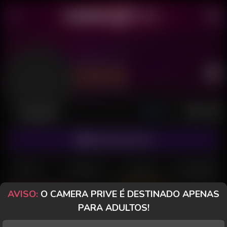
Yeshe Hot
Último acesso: há 2 dias
Desconectada
ASSINAR FANCLUB
POSTS
FANCLUB
PAGOS
AVALIAÇÕES
AVISO:
O CAMERA PRIVE É DESTINADO APENAS
Todos (46)
Fotos (14)
Vídeos (32)
PARA ADULTOS!