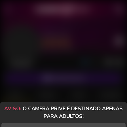
Yeshe Hot
Último acesso: há 4 horas
Desconectada
ASSINAR FANCLUB
POSTS
FANCLUB
PAGOS
AVALIAÇÕES
AVISO:
O CAMERA PRIVE É DESTINADO APENAS
CameraPrive.com
PARA ADULTOS!
Mensagem especial