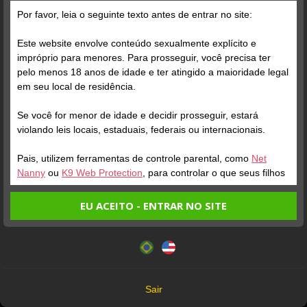
Parabéns, Yeshe hot! Há 3 anos, você fazia sua grande estreia
Por favor, leia o seguinte texto antes de entrar no site:
no site. De lá pra cá foram muitos shows, muitas conquistas e,
claro, muitos Seguidores e Crushes apaixonados. E todos
Este website envolve conteúdo sexualmente explícito e
concordam com a gente: é um prazer enorme fazer parte da
impróprio para menores. Para prosseguir, você precisa ter
sua história.
pelo menos 18 anos de idade e ter atingido a maioridade legal
em seu local de residência.
Se você for menor de idade e decidir prosseguir, estará
violando leis locais, estaduais, federais ou internacionais.
Pais, utilizem ferramentas de controle parental, como
Net
Nanny
ou
K9 Web Protection
, para controlar o que seus filhos
veem.
EU ACEITO - ENTRAR NO SITE
Entrando no site, você confirma a veracidade dos seguintes
Este website utiliza cookies e tecnologias semelhantes de
fatos:
acordo com nossa
Política de Privacidade
. Ao prosseguir
Tenho ao menos 18 anos de idade e sou maior de idade
você concorda com estes termos.
em meu local de residência.
OK
Não vou redistribuir nenhum conteúdo do website.
Sair
Não vou permitir que menores de idade acessem o