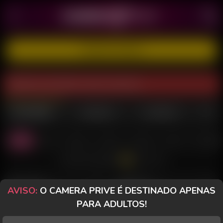
CADASTRE-SE GRÁTIS
Modelo está offline neste momento.
MULHERES
TRANSEX
HOMENS
Todas
Casal
Sozinha
PriveToy
Desktop
Celular
Morenas
Todos os Chats
PAULA PANTERA
Perfil
LINDSAY KITTY
Perfil
AVISO:
O CAMERA PRIVE É DESTINADO APENAS
PARA ADULTOS!