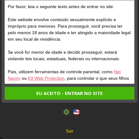
Por favor, leia o seguinte texto antes de entrar no site:
Este website envolve conteúdo sexualmente explícito e
impróprio para menores. Para prosseguir, você precisa ter
pelo menos 18 anos de idade e ter atingido a maioridade legal
em seu local de residência.
ONLINE
ENTRAR NA SALA
ONLINE
Se você for menor de idade e decidir prosseguir, estará
violando leis locais, estaduais, federais ou internacionais.
DOMINATRIX RUIVA
Perfil
VEXX
Perfil
Pais, utilizem ferramentas de controle parental, como
Net
Nanny
ou
K9 Web Protection
, para controlar o que seus filhos
veem.
EU ACEITO - ENTRAR NO SITE
Entrando no site, você confirma a veracidade dos seguintes
Este website utiliza cookies e tecnologias semelhantes de
fatos:
acordo com nossa
Política de Privacidade
. Ao prosseguir
Tenho ao menos 18 anos de idade e sou maior de idade
você concorda com estes termos.
em meu local de residência.
OK
Não vou redistribuir nenhum conteúdo do website.
Sair
Não vou permitir que menores de idade acessem o
ONLINE
ENTRAR NA SALA
ONLINE