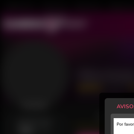
Mulheres ao Vivo
Transex ao Vivo
Homens ao Vivo
Transboys ao V
Nina Kost
86 Avaliações
Último acesso: há 10 horas
AVISO
Desconectada
POSTS
GERALMENTE ONLINE
Por favor
Sab
12h