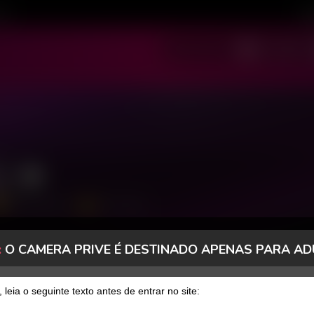
ivo
Cad
SOU MODELO
SOU USUÁRIO
a
4304 Seguidores
416 Curtidas
:
O CAMERA PRIVE É DESTINADO APENAS PARA AD
FANCLUB
PAGOS
, leia o seguinte texto antes de entrar no site: