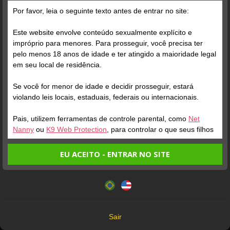
Por favor, leia o seguinte texto antes de entrar no site:
Posts
(31)
Fotos
(21)
Vídeos
(9)
Este website envolve conteúdo sexualmente explícito e
impróprio para menores. Para prosseguir, você precisa ter
pelo menos 18 anos de idade e ter atingido a maioridade legal
Grátis
em seu local de residência.
Se você for menor de idade e decidir prosseguir, estará
violando leis locais, estaduais, federais ou internacionais.
Pais, utilizem ferramentas de controle parental, como
Net
Nanny
ou
K9 Web Protection
, para controlar o que seus filhos
veem.
EU ACEITO - ENTRAR NO SITE
Verifique sua conta
Verifique sua conta
Entrando no site, você confirma a veracidade dos seguintes
Este website utiliza cookies e tecnologias semelhantes de
fatos:
acordo com nossa
Política de Privacidade
. Ao prosseguir
1
0:55
1
Tenho ao menos 18 anos de idade e sou maior de idade
você concorda com estes termos.
em meu local de residência.
OK
Não vou redistribuir nenhum conteúdo do website.
Sair
Não vou permitir que menores de idade acessem o