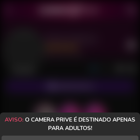
Morena Natural
Último acesso: há 4 horas
Desconectada
ASSINAR FANCLUB
AVISO:
O CAMERA PRIVE É DESTINADO APENAS
PARA ADULTOS!
POSTS
FANCLUB
PAGOS
AVALIAÇÕES