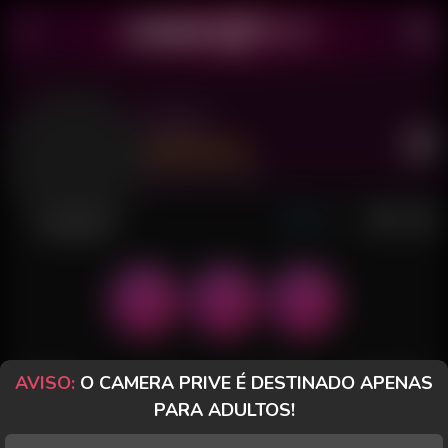
Dafiny
Último acesso: há 4 horas
Desconectada
AVISO:
O CAMERA PRIVE É DESTINADO APENAS
POSTS
FANCLUB
PAGOS
AVALIAÇÕES
PARA ADULTOS!
Posts
(11)
Fotos
(4)
Vídeos
(0)