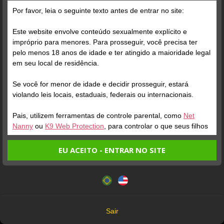
Por favor, leia o seguinte texto antes de entrar no site:
Grátis
Este website envolve conteúdo sexualmente explícito e
impróprio para menores. Para prosseguir, você precisa ter
pelo menos 18 anos de idade e ter atingido a maioridade legal
em seu local de residência.
Se você for menor de idade e decidir prosseguir, estará
violando leis locais, estaduais, federais ou internacionais.
Pais, utilizem ferramentas de controle parental, como
Net
Nanny
ou
K9 Web Protection
, para controlar o que seus filhos
veem.
EU ACEITO - ENTRAR NO SITE
Entrando no site, você confirma a veracidade dos seguintes
Este website utiliza cookies e tecnologias semelhantes de
fatos:
acordo com nossa
Política de Privacidade
. Ao prosseguir
Tenho ao menos 18 anos de idade e sou maior de idade
você concorda com estes termos.
em meu local de residência.
OK
Não vou redistribuir nenhum conteúdo do website.
Sair
Não vou permitir que menores de idade acessem o