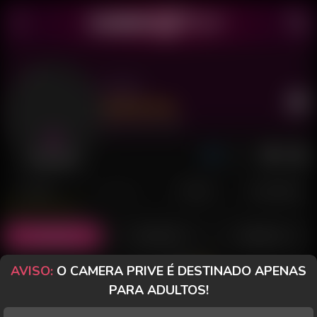
Lorie
Último acesso: há 4 dias
Desconectada
POSTS
FANCLUB
PAGOS
AVALIAÇÕES
Posts
(58)
Fotos
(57)
Vídeos
(1)
AVISO:
O CAMERA PRIVE É DESTINADO APENAS
Grátis
PARA ADULTOS!