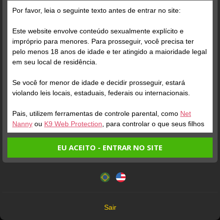
Por favor, leia o seguinte texto antes de entrar no site:
Este website envolve conteúdo sexualmente explícito e
impróprio para menores. Para prosseguir, você precisa ter
pelo menos 18 anos de idade e ter atingido a maioridade legal
Verifique sua conta
Verifique sua conta
em seu local de residência.
Se você for menor de idade e decidir prosseguir, estará
3
1
violando leis locais, estaduais, federais ou internacionais.
Pais, utilizem ferramentas de controle parental, como
Net
Nanny
ou
K9 Web Protection
, para controlar o que seus filhos
veem.
EU ACEITO - ENTRAR NO SITE
Entrando no site, você confirma a veracidade dos seguintes
Este website utiliza cookies e tecnologias semelhantes de
fatos:
acordo com nossa
Política de Privacidade
. Ao prosseguir
Verifique sua conta
Verifique sua conta
Tenho ao menos 18 anos de idade e sou maior de idade
você concorda com estes termos.
em meu local de residência.
3
1
OK
Não vou redistribuir nenhum conteúdo do website.
Sair
Não vou permitir que menores de idade acessem o