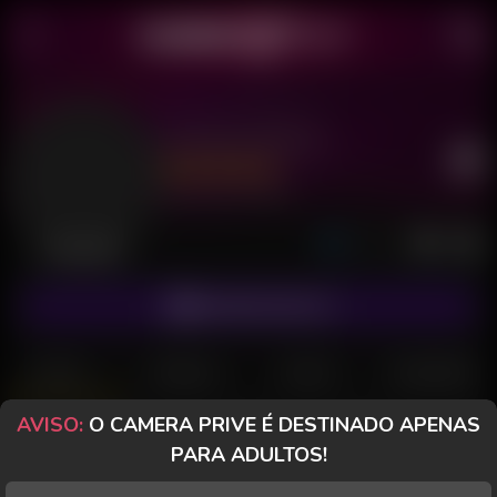
Juninho Recife
Último acesso: há 8 horas
Desconectado
ASSINAR FANCLUB
POSTS
FANCLUB
PAGOS
AVALIAÇÕES
AVISO:
O CAMERA PRIVE É DESTINADO APENAS
CameraPrive.com
PARA ADULTOS!
Mensagem especial