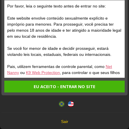
A marca de 100 seguidores foi alcançada!
Por favor, leia o seguinte texto antes de entrar no site:
Este website envolve conteúdo sexualmente explícito e
impróprio para menores. Para prosseguir, você precisa ter
pelo menos 18 anos de idade e ter atingido a maioridade legal
em seu local de residência.
Se você for menor de idade e decidir prosseguir, estará
violando leis locais, estaduais, federais ou internacionais.
Pais, utilizem ferramentas de controle parental, como
Net
Nanny
ou
K9 Web Protection
, para controlar o que seus filhos
veem.
EU ACEITO - ENTRAR NO SITE
Entrando no site, você confirma a veracidade dos seguintes
Este website utiliza cookies e tecnologias semelhantes de
fatos:
acordo com nossa
Política de Privacidade
. Ao prosseguir
Tenho ao menos 18 anos de idade e sou maior de idade
você concorda com estes termos.
em meu local de residência.
OK
Não vou redistribuir nenhum conteúdo do website.
Sair
Não vou permitir que menores de idade acessem o