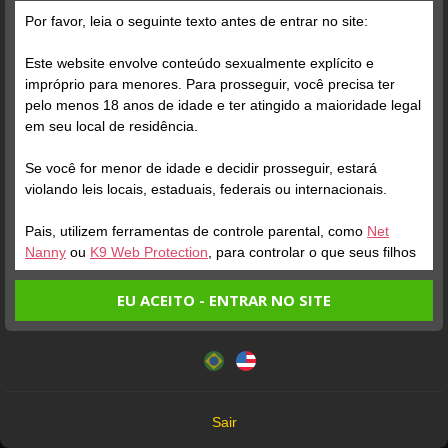
Grátis
Por favor, leia o seguinte texto antes de entrar no site:
Este website envolve conteúdo sexualmente explícito e
impróprio para menores. Para prosseguir, você precisa ter
pelo menos 18 anos de idade e ter atingido a maioridade legal
em seu local de residência.
Se você for menor de idade e decidir prosseguir, estará
Verifique sua conta
Verifique sua conta
violando leis locais, estaduais, federais ou internacionais.
Pais, utilizem ferramentas de controle parental, como
Net
1
1
Nanny
ou
K9 Web Protection
, para controlar o que seus filhos
veem.
EU ACEITO - ENTRAR NO SITE
Entrando no site, você confirma a veracidade dos seguintes
Este website utiliza cookies e tecnologias semelhantes de
fatos:
acordo com nossa
Política de Privacidade
. Ao prosseguir
Tenho ao menos 18 anos de idade e sou maior de idade
você concorda com estes termos.
em meu local de residência.
OK
Não vou redistribuir nenhum conteúdo do website.
Verifique sua conta
Verifique sua conta
Sair
Não vou permitir que menores de idade acessem o