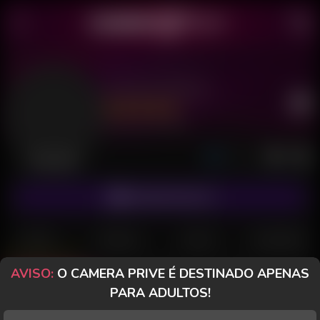
Juninho Recife
Último acesso: há 8 horas
Desconectado
ASSINAR FANCLUB
POSTS
FANCLUB
PAGOS
AVALIAÇÕES
AVISO:
O CAMERA PRIVE É DESTINADO APENAS
Posts
(45)
Fotos
(38)
Vídeos
(6)
PARA ADULTOS!