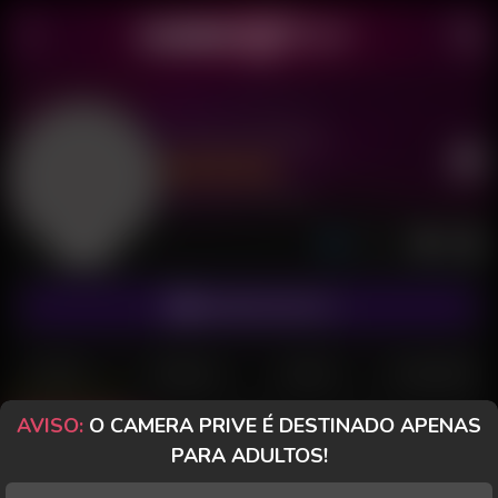
Juninho Recife
Último acesso: há 10 minutos
Ausente
ASSINAR FANCLUB
POSTS
FANCLUB
PAGOS
AVALIAÇÕES
AVISO:
O CAMERA PRIVE É DESTINADO APENAS
Posts
(45)
Fotos
(38)
Vídeos
(6)
PARA ADULTOS!