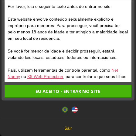
Grátis
Por favor, leia o seguinte texto antes de entrar no site:
Este website envolve conteúdo sexualmente explícito e
impróprio para menores. Para prosseguir, você precisa ter
pelo menos 18 anos de idade e ter atingido a maioridade legal
em seu local de residência.
Se você for menor de idade e decidir prosseguir, estará
Verifique sua conta
Verifique sua conta
violando leis locais, estaduais, federais ou internacionais.
Pais, utilizem ferramentas de controle parental, como
Net
1
1
Nanny
ou
K9 Web Protection
, para controlar o que seus filhos
veem.
EU ACEITO - ENTRAR NO SITE
Entrando no site, você confirma a veracidade dos seguintes
Este website utiliza cookies e tecnologias semelhantes de
fatos:
acordo com nossa
Política de Privacidade
. Ao prosseguir
Tenho ao menos 18 anos de idade e sou maior de idade
você concorda com estes termos.
em meu local de residência.
OK
Não vou redistribuir nenhum conteúdo do website.
Verifique sua conta
Verifique sua conta
Sair
Não vou permitir que menores de idade acessem o