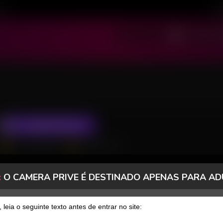
ivo
Cad
SOU MODELO
SOU USUÁRIO
ASSINAR FANCLUB
29177 Seguidores
25406 Curtidas
:
O CAMERA PRIVE É DESTINADO APENAS PARA AD
FANCLUB
PAGOS
, leia o seguinte texto antes de entrar no site: