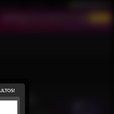
astre-se Grátis
Área de Modelos
Suporte
Português / Brasil
English / USA
Entrar
Não tem conta? Cadastre-se grátis!
Esqueci minha senha ou reativar conta
ULTOS!
AVALIAÇÕES