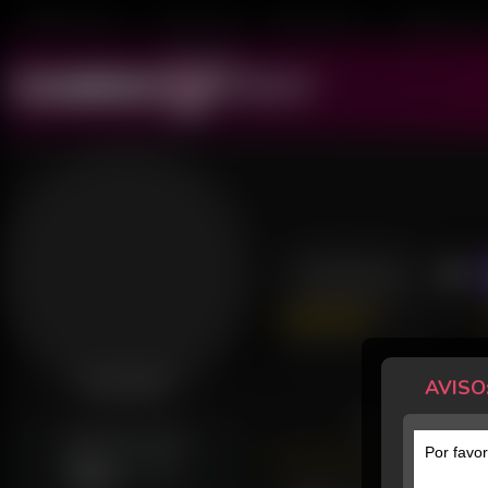
Mulheres ao Vivo
Transex ao Vivo
Homens ao Vivo
Transboys ao V
Zattoh
1688 Avaliações
Último acesso: há 1 dia
AVISO
Desconectada
POSTS
GERALMENTE ONLINE
Por favor
Sex
12h