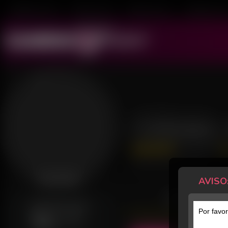
Mulheres ao Vivo
Transex ao Vivo
Homens ao Vivo
Transboys ao V
Oi Brubru
66 Avaliações
Último acesso: há 6 horas
AVISO
Desconectada
POSTS
GERALMENTE ONLINE
Por favor
Sex
08h