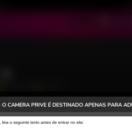
ivo
Cad
SOU MODELO
SOU USUÁRIO
2978 Seguidores
345 Curtidas
:
O CAMERA PRIVE É DESTINADO APENAS PARA AD
FANCLUB
PAGOS
, leia o seguinte texto antes de entrar no site: