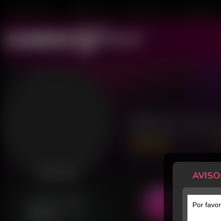
Mulheres ao Vivo
Transex ao Vivo
Homens ao Vivo
Transboys ao V
Maria Ferr
56 Avaliações
Último acesso: há 36 minutos
AVISO
Desconectada
GERALMENTE ONLINE
Por favor
Dom
06h