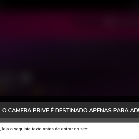
ivo
Cad
SOU MODELO
SOU USUÁRIO
ari
2509 Seguidores
103 Curtidas
:
O CAMERA PRIVE É DESTINADO APENAS PARA AD
, leia o seguinte texto antes de entrar no site: