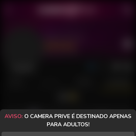
Maria Ferrari
Último acesso: há 1 hora
Desconectada
POSTS
FANCLUB
PAGOS
AVALIAÇÕES
AVISO:
O CAMERA PRIVE É DESTINADO APENAS
konzenhenriq
thcsan
PARA ADULTOS!
Vem marcar de eu comer