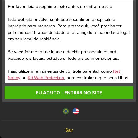
Parabéns
vc
Por favor, leia o seguinte texto antes de entrar no site:
Este website envolve conteúdo sexualmente explícito e
jaspion85
RBP13
impróprio para menores. Para prosseguir, você precisa ter
pelo menos 18 anos de idade e ter atingido a maioridade legal
Maravilhosa
Linda e maravilhosa
em seu local de residência.
Se você for menor de idade e decidir prosseguir, estará
sdnvnh
violando leis locais, estaduais, federais ou internacionais.
homem33rj
Pais, utilizem ferramentas de controle parental, como
Net
Linda dmssssss, safada 🫶
Gostosa
Nanny
ou
K9 Web Protection
, para controlar o que seus filhos
🫶🫶 te quero
veem.
EU ACEITO - ENTRAR NO SITE
Entrando no site, você confirma a veracidade dos seguintes
Jhow-406
Este website utiliza cookies e tecnologias semelhantes de
vpl69
fatos:
acordo com nossa
Política de Privacidade
. Ao prosseguir
Tenho ao menos 18 anos de idade e sou maior de idade
Não entendi, desligou o
você concorda com estes termos.
Maravilhosa
em meu local de residência.
chat na cara, complicado!
OK
Não vou redistribuir nenhum conteúdo do website.
Sair
Não vou permitir que menores de idade acessem o