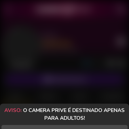
Karol
Último acesso: há 8 minutos
Desconectada
ASSINAR FANCLUB
POSTS
FANCLUB
PAGOS
AVALIAÇÕES
AVISO:
O CAMERA PRIVE É DESTINADO APENAS
CameraPrive.com
PARA ADULTOS!
Mensagem especial