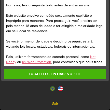
A marca de 100 seguidores foi alcançada!
Por favor, leia o seguinte texto antes de entrar no site:
Este website envolve conteúdo sexualmente explícito e
impróprio para menores. Para prosseguir, você precisa ter
pelo menos 18 anos de idade e ter atingido a maioridade legal
em seu local de residência.
Se você for menor de idade e decidir prosseguir, estará
violando leis locais, estaduais, federais ou internacionais.
Pais, utilizem ferramentas de controle parental, como
Net
Nanny
ou
K9 Web Protection
, para controlar o que seus filhos
veem.
EU ACEITO - ENTRAR NO SITE
Entrando no site, você confirma a veracidade dos seguintes
Este website utiliza cookies e tecnologias semelhantes de
fatos:
acordo com nossa
Política de Privacidade
. Ao prosseguir
Tenho ao menos 18 anos de idade e sou maior de idade
você concorda com estes termos.
em meu local de residência.
OK
Não vou redistribuir nenhum conteúdo do website.
Sair
Não vou permitir que menores de idade acessem o