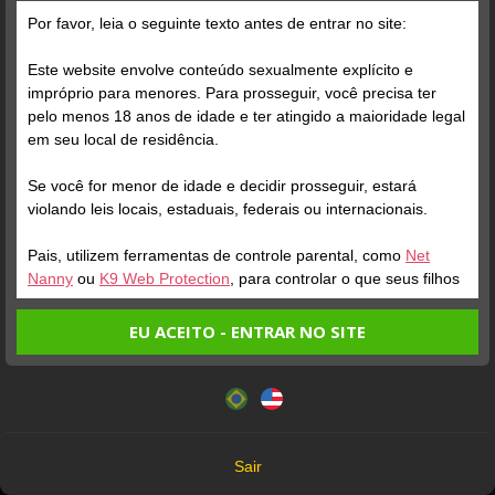
Grátis
Por favor, leia o seguinte texto antes de entrar no site:
Este website envolve conteúdo sexualmente explícito e
impróprio para menores. Para prosseguir, você precisa ter
pelo menos 18 anos de idade e ter atingido a maioridade legal
em seu local de residência.
Se você for menor de idade e decidir prosseguir, estará
Verifique sua conta
Verifique sua conta
violando leis locais, estaduais, federais ou internacionais.
Pais, utilizem ferramentas de controle parental, como
Net
1
1
Nanny
ou
K9 Web Protection
, para controlar o que seus filhos
veem.
EU ACEITO - ENTRAR NO SITE
Entrando no site, você confirma a veracidade dos seguintes
Este website utiliza cookies e tecnologias semelhantes de
fatos:
acordo com nossa
Política de Privacidade
. Ao prosseguir
Tenho ao menos 18 anos de idade e sou maior de idade
você concorda com estes termos.
em meu local de residência.
OK
Não vou redistribuir nenhum conteúdo do website.
Verifique sua conta
Verifique sua conta
Sair
Não vou permitir que menores de idade acessem o