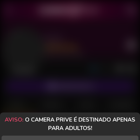
Karol
Último acesso: há 10 horas
Desconectada
ASSINAR FANCLUB
POSTS
FANCLUB
PAGOS
AVALIAÇÕES
AVISO:
O CAMERA PRIVE É DESTINADO APENAS
Posts
(46)
Fotos
(39)
Vídeos
(2)
PARA ADULTOS!