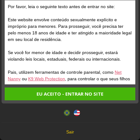
Por favor, leia o seguinte texto antes de entrar no site:
Posts
(47)
Fotos
(14)
Vídeos
(19)
Este website envolve conteúdo sexualmente explícito e
impróprio para menores. Para prosseguir, você precisa ter
pelo menos 18 anos de idade e ter atingido a maioridade legal
Grátis
em seu local de residência.
Se você for menor de idade e decidir prosseguir, estará
violando leis locais, estaduais, federais ou internacionais.
Pais, utilizem ferramentas de controle parental, como
Net
Nanny
ou
K9 Web Protection
, para controlar o que seus filhos
veem.
EU ACEITO - ENTRAR NO SITE
Verifique sua conta
Verifique sua conta
Entrando no site, você confirma a veracidade dos seguintes
Este website utiliza cookies e tecnologias semelhantes de
fatos:
acordo com nossa
Política de Privacidade
. Ao prosseguir
1
0:12
1
Tenho ao menos 18 anos de idade e sou maior de idade
você concorda com estes termos.
em meu local de residência.
OK
Não vou redistribuir nenhum conteúdo do website.
Sair
Não vou permitir que menores de idade acessem o