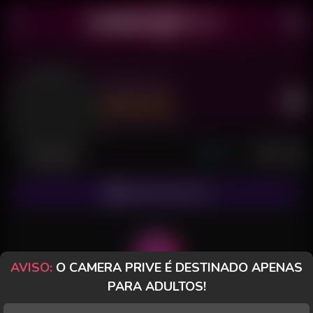
Jheny Hot
Último acesso: há 1 hora
Desconectada
ASSINAR FANCLUB
AVISO:
O CAMERA PRIVE É DESTINADO APENAS
PARA ADULTOS!
POSTS
FANCLUB
PAGOS
AVALIAÇÕES