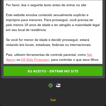
Grátis
Por favor, leia o seguinte texto antes de entrar no site:
Este website envolve conteúdo sexualmente explícito e
impróprio para menores. Para prosseguir, você precisa ter
pelo menos 18 anos de idade e ter atingido a maioridade legal
em seu local de residência.
Se você for menor de idade e decidir prosseguir, estará
Verifique sua conta
Verifique sua conta
violando leis locais, estaduais, federais ou internacionais.
Pais, utilizem ferramentas de controle parental, como
Net
1
0:12
1
Nanny
ou
K9 Web Protection
, para controlar o que seus filhos
veem.
EU ACEITO - ENTRAR NO SITE
Entrando no site, você confirma a veracidade dos seguintes
Este website utiliza cookies e tecnologias semelhantes de
fatos:
acordo com nossa
Política de Privacidade
. Ao prosseguir
Tenho ao menos 18 anos de idade e sou maior de idade
você concorda com estes termos.
em meu local de residência.
OK
Não vou redistribuir nenhum conteúdo do website.
Verifique sua conta
Sair
Não vou permitir que menores de idade acessem o