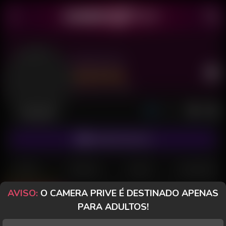
Jheny Hot
Último acesso: há 6 horas
Desconectada
ASSINAR FANCLUB
POSTS
FANCLUB
PAGOS
AVALIAÇÕES
AVISO:
O CAMERA PRIVE É DESTINADO APENAS
Posts
(47)
Fotos
(14)
Vídeos
(19)
PARA ADULTOS!