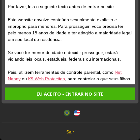
Grátis
Por favor, leia o seguinte texto antes de entrar no site:
Este website envolve conteúdo sexualmente explícito e
impróprio para menores. Para prosseguir, você precisa ter
pelo menos 18 anos de idade e ter atingido a maioridade legal
em seu local de residência.
Se você for menor de idade e decidir prosseguir, estará
Verifique sua conta
Verifique sua conta
violando leis locais, estaduais, federais ou internacionais.
Pais, utilizem ferramentas de controle parental, como
Net
1
1
0:10
0:24
Nanny
ou
K9 Web Protection
, para controlar o que seus filhos
veem.
EU ACEITO - ENTRAR NO SITE
Entrando no site, você confirma a veracidade dos seguintes
Este website utiliza cookies e tecnologias semelhantes de
fatos:
acordo com nossa
Política de Privacidade
. Ao prosseguir
Tenho ao menos 18 anos de idade e sou maior de idade
você concorda com estes termos.
em meu local de residência.
OK
Não vou redistribuir nenhum conteúdo do website.
Verifique sua conta
Verifique sua conta
Sair
Não vou permitir que menores de idade acessem o