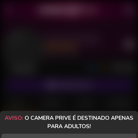
Garota Sensação
Último acesso: há 3 dias
Desconectada
ASSINAR FANCLUB
POSTS
FANCLUB
PAGOS
AVALIAÇÕES
AVISO:
O CAMERA PRIVE É DESTINADO APENAS
Posts
(73)
Fotos
(23)
Vídeos
(24)
PARA ADULTOS!