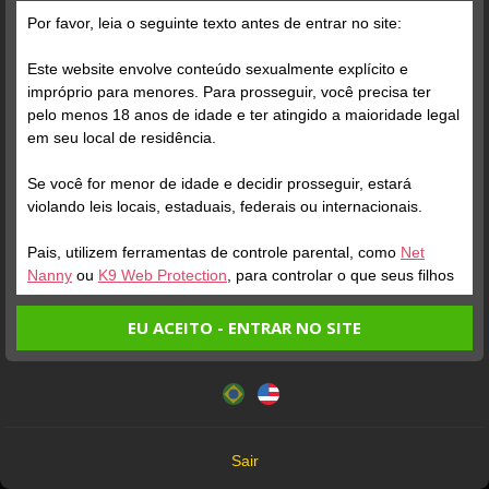
Por favor, leia o seguinte texto antes de entrar no site:
Este website envolve conteúdo sexualmente explícito e
impróprio para menores. Para prosseguir, você precisa ter
pelo menos 18 anos de idade e ter atingido a maioridade legal
Verifique sua conta
Verifique sua conta
em seu local de residência.
Se você for menor de idade e decidir prosseguir, estará
1
1
violando leis locais, estaduais, federais ou internacionais.
Pais, utilizem ferramentas de controle parental, como
Net
Nanny
ou
K9 Web Protection
, para controlar o que seus filhos
veem.
EU ACEITO - ENTRAR NO SITE
Entrando no site, você confirma a veracidade dos seguintes
Este website utiliza cookies e tecnologias semelhantes de
fatos:
acordo com nossa
Política de Privacidade
. Ao prosseguir
Verifique sua conta
Tenho ao menos 18 anos de idade e sou maior de idade
você concorda com estes termos.
em meu local de residência.
1
OK
Não vou redistribuir nenhum conteúdo do website.
Sair
Não vou permitir que menores de idade acessem o