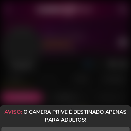
Marina Queen
Último acesso: há 3 horas
Desconectada
POSTS
FANCLUB
PAGOS
AVALIAÇÕES
Posts
(28)
Fotos
(21)
Vídeos
(0)
AVISO:
O CAMERA PRIVE É DESTINADO APENAS
Grátis
PARA ADULTOS!