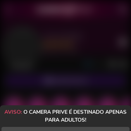
Loira Casada
Último acesso: há 10 horas
Desconectada
ASSINAR FANCLUB
AVISO:
O CAMERA PRIVE É DESTINADO APENAS
PARA ADULTOS!
POSTS
FANCLUB
PAGOS
AVALIAÇÕES