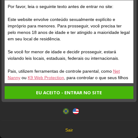
Por favor, leia o seguinte texto antes de entrar no site:
Posts
(772)
Fotos
(730)
Vídeos
(34)
Este website envolve conteúdo sexualmente explícito e
impróprio para menores. Para prosseguir, você precisa ter
pelo menos 18 anos de idade e ter atingido a maioridade legal
Grátis
em seu local de residência.
Se você for menor de idade e decidir prosseguir, estará
violando leis locais, estaduais, federais ou internacionais.
Pais, utilizem ferramentas de controle parental, como
Net
Nanny
ou
K9 Web Protection
, para controlar o que seus filhos
veem.
EU ACEITO - ENTRAR NO SITE
Verifique sua conta
Verifique sua conta
Entrando no site, você confirma a veracidade dos seguintes
Este website utiliza cookies e tecnologias semelhantes de
fatos:
acordo com nossa
Política de Privacidade
. Ao prosseguir
1
3
Tenho ao menos 18 anos de idade e sou maior de idade
você concorda com estes termos.
em meu local de residência.
OK
Não vou redistribuir nenhum conteúdo do website.
Sair
Não vou permitir que menores de idade acessem o