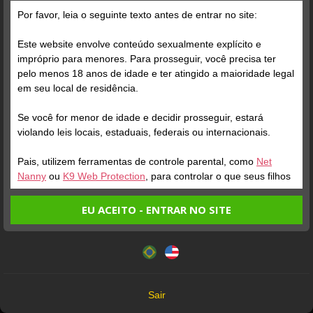
Por favor, leia o seguinte texto antes de entrar no site:
Este website envolve conteúdo sexualmente explícito e
impróprio para menores. Para prosseguir, você precisa ter
pelo menos 18 anos de idade e ter atingido a maioridade legal
Verifique sua conta
em seu local de residência.
Se você for menor de idade e decidir prosseguir, estará
1
violando leis locais, estaduais, federais ou internacionais.
DOTADO
PEDRINHO
RABUDO
99
Online
Online
Pais, utilizem ferramentas de controle parental, como
Net
Nanny
ou
K9 Web Protection
, para controlar o que seus filhos
veem.
EU ACEITO - ENTRAR NO SITE
Entrando no site, você confirma a veracidade dos seguintes
Este website utiliza cookies e tecnologias semelhantes de
fatos:
acordo com nossa
Política de Privacidade
. Ao prosseguir
Tenho ao menos 18 anos de idade e sou maior de idade
Todos os Modelos que aparecem neste site têm mais de 18 anos
você concorda com estes termos.
em meu local de residência.
18 U.S.C. 2257 Record-Keeping Requirements Compliance Statement
OK
Não vou redistribuir nenhum conteúdo do website.
Sair
Não vou permitir que menores de idade acessem o