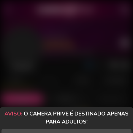
Donatto
Último acesso: 23 de Julho de 2026
Desconectado
POSTS
FANCLUB
PAGOS
AVALIAÇÕES
Posts
(2)
Fotos
(1)
Vídeos
(0)
AVISO:
O CAMERA PRIVE É DESTINADO APENAS
Grátis
PARA ADULTOS!