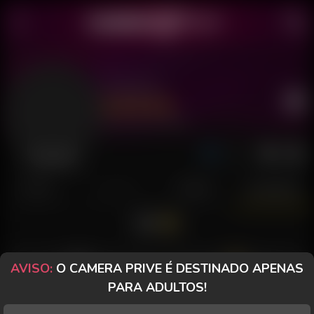
Donatto
Último acesso: há 20 horas
Desconectado
POSTS
FANCLUB
PAGOS
AVALIAÇÕES
AVISO:
O CAMERA PRIVE É DESTINADO APENAS
lekecurioso2
Branqelo-19784
PARA ADULTOS!
Gostoso demais, tesão de
Que isso mano, gostoso