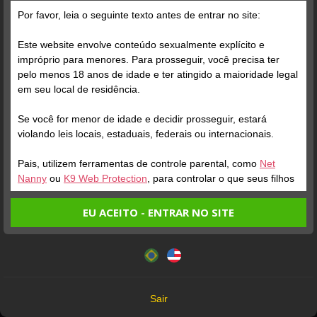
macho
demais ,ce loko queeee
Por favor, leia o seguinte texto antes de entrar no site:
deeeeeliiiiiciaaaa !!!
Este website envolve conteúdo sexualmente explícito e
taradosexo-
Me-Kiss
impróprio para menores. Para prosseguir, você precisa ter
36635
pelo menos 18 anos de idade e ter atingido a maioridade legal
um espetáculo o cara é top
em seu local de residência.
deia a vontade sabe
Modelo TOP. Extraordinario
conduzir muito bom,
Se você for menor de idade e decidir prosseguir, estará
voltarei mais vezes e ele
violando leis locais, estaduais, federais ou internacionais.
taradosexo-
guarda vários mistérios
Pais, utilizem ferramentas de controle parental, como
Net
vem conhecer esse seu
negrosmilerj
36635
Nanny
ou
K9 Web Protection
, para controlar o que seus filhos
lado. bjs obr
veem.
Mano top! Nota 10
Modelo tranquilo atende
EU ACEITO - ENTRAR NO SITE
bem ao usuário da
Entrando no site, você confirma a veracidade dos seguintes
plataforma. Fiquei satisfeito
Este website utiliza cookies e tecnologias semelhantes de
fatos:
com o Donatto.
acordo com nossa
Política de Privacidade
. Ao prosseguir
Tenho ao menos 18 anos de idade e sou maior de idade
Taradosexo-
você concorda com estes termos.
Tunico2007
em meu local de residência.
71819
OK
Não vou redistribuir nenhum conteúdo do website.
Excelente, sensacional
Sair
top top
Não vou permitir que menores de idade acessem o