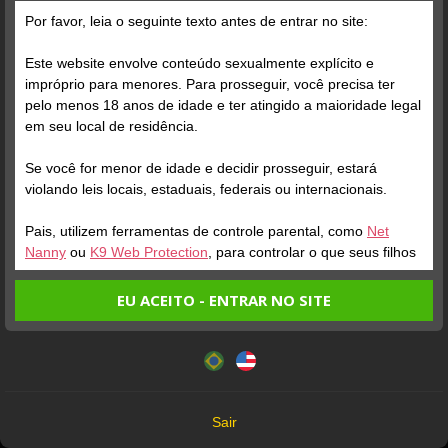
Parabéns, Comedor23! Há 12 anos, você fazia sua grande
Por favor, leia o seguinte texto antes de entrar no site:
estreia no site. De lá pra cá foram muitos shows, muitas
conquistas e, claro, muitos Seguidores e Crushes apaixonados.
Este website envolve conteúdo sexualmente explícito e
E todos concordam com a gente: é um prazer enorme fazer
impróprio para menores. Para prosseguir, você precisa ter
parte da sua história.
pelo menos 18 anos de idade e ter atingido a maioridade legal
em seu local de residência.
Se você for menor de idade e decidir prosseguir, estará
violando leis locais, estaduais, federais ou internacionais.
Pais, utilizem ferramentas de controle parental, como
Net
Nanny
ou
K9 Web Protection
, para controlar o que seus filhos
veem.
EU ACEITO - ENTRAR NO SITE
Entrando no site, você confirma a veracidade dos seguintes
Este website utiliza cookies e tecnologias semelhantes de
fatos:
acordo com nossa
Política de Privacidade
. Ao prosseguir
Tenho ao menos 18 anos de idade e sou maior de idade
você concorda com estes termos.
em meu local de residência.
OK
Não vou redistribuir nenhum conteúdo do website.
Sair
Não vou permitir que menores de idade acessem o