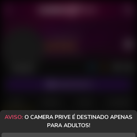
Comedor23
Último acesso: há 10 horas
Desconectado
ASSINAR FANCLUB
POSTS
FANCLUB
PAGOS
AVALIAÇÕES
AVISO:
O CAMERA PRIVE É DESTINADO APENAS
CameraPrive.com
PARA ADULTOS!
Mensagem especial