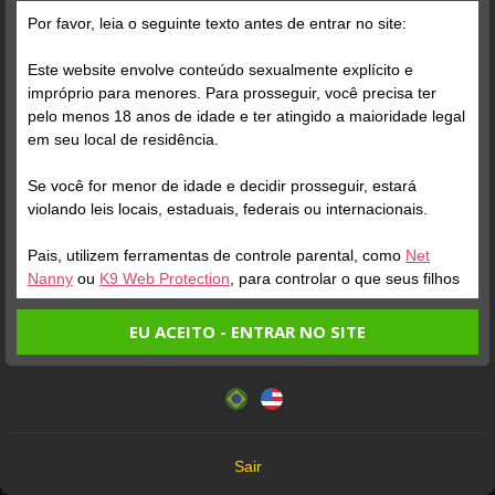
Por favor, leia o seguinte texto antes de entrar no site:
Este website envolve conteúdo sexualmente explícito e
impróprio para menores. Para prosseguir, você precisa ter
pelo menos 18 anos de idade e ter atingido a maioridade legal
em seu local de residência.
Se você for menor de idade e decidir prosseguir, estará
Verifique sua conta
Verifique sua conta
violando leis locais, estaduais, federais ou internacionais.
Pais, utilizem ferramentas de controle parental, como
Net
1
1
2:41
2:26
Nanny
ou
K9 Web Protection
, para controlar o que seus filhos
veem.
EU ACEITO - ENTRAR NO SITE
Entrando no site, você confirma a veracidade dos seguintes
Este website utiliza cookies e tecnologias semelhantes de
fatos:
acordo com nossa
Política de Privacidade
. Ao prosseguir
Tenho ao menos 18 anos de idade e sou maior de idade
você concorda com estes termos.
em meu local de residência.
Verifique sua conta
Verifique sua conta
OK
Não vou redistribuir nenhum conteúdo do website.
Sair
Não vou permitir que menores de idade acessem o