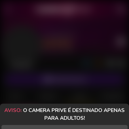
Comedor23
Último acesso: há 3 dias
Desconectado
ASSINAR FANCLUB
POSTS
FANCLUB
PAGOS
AVALIAÇÕES
AVISO:
O CAMERA PRIVE É DESTINADO APENAS
Todos (81)
Fotos (0)
Vídeos (81)
PARA ADULTOS!