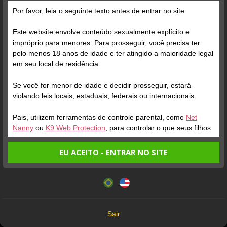
A marca de 1000 avaliações foi alcançada!
Por favor, leia o seguinte texto antes de entrar no site:
Este website envolve conteúdo sexualmente explícito e
impróprio para menores. Para prosseguir, você precisa ter
pelo menos 18 anos de idade e ter atingido a maioridade legal
em seu local de residência.
Se você for menor de idade e decidir prosseguir, estará
violando leis locais, estaduais, federais ou internacionais.
Pais, utilizem ferramentas de controle parental, como
Net
Nanny
ou
K9 Web Protection
, para controlar o que seus filhos
veem.
EU ACEITO - ENTRAR NO SITE
Entrando no site, você confirma a veracidade dos seguintes
Este website utiliza cookies e tecnologias semelhantes de
fatos:
acordo com nossa
Política de Privacidade
. Ao prosseguir
Tenho ao menos 18 anos de idade e sou maior de idade
você concorda com estes termos.
em meu local de residência.
OK
Não vou redistribuir nenhum conteúdo do website.
Sair
Não vou permitir que menores de idade acessem o