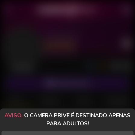
Comedor23
Último acesso: há 1 dia
Desconectado
ASSINAR FANCLUB
POSTS
FANCLUB
PAGOS
AVALIAÇÕES
AVISO:
O CAMERA PRIVE É DESTINADO APENAS
CameraPrive.com
PARA ADULTOS!
Mensagem especial