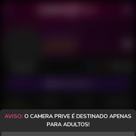
Comedor23
Último acesso: há 1 dia
Desconectado
ASSINAR FANCLUB
POSTS
FANCLUB
PAGOS
AVALIAÇÕES
AVISO:
O CAMERA PRIVE É DESTINADO APENAS
CameraPrive.com
PARA ADULTOS!
Mensagem especial