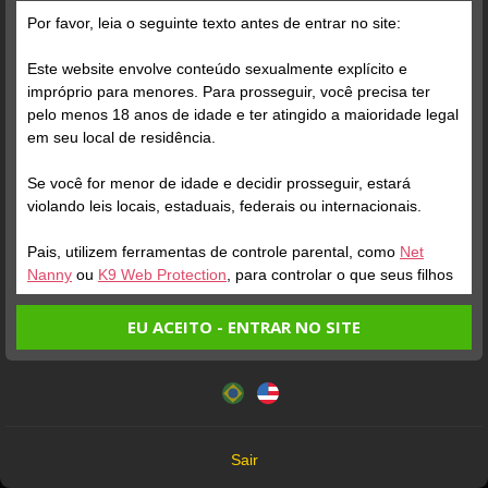
A marca de 4000 seguidores foi alcançada!
Por favor, leia o seguinte texto antes de entrar no site:
Este website envolve conteúdo sexualmente explícito e
impróprio para menores. Para prosseguir, você precisa ter
pelo menos 18 anos de idade e ter atingido a maioridade legal
em seu local de residência.
Se você for menor de idade e decidir prosseguir, estará
violando leis locais, estaduais, federais ou internacionais.
Pais, utilizem ferramentas de controle parental, como
Net
Nanny
ou
K9 Web Protection
, para controlar o que seus filhos
veem.
EU ACEITO - ENTRAR NO SITE
Entrando no site, você confirma a veracidade dos seguintes
Este website utiliza cookies e tecnologias semelhantes de
fatos:
acordo com nossa
Política de Privacidade
. Ao prosseguir
Tenho ao menos 18 anos de idade e sou maior de idade
você concorda com estes termos.
em meu local de residência.
OK
Não vou redistribuir nenhum conteúdo do website.
Sair
Não vou permitir que menores de idade acessem o