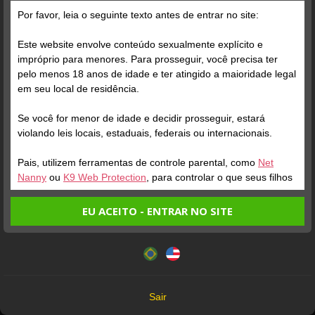
Por favor, leia o seguinte texto antes de entrar no site:
Todos (32)
Fotos (12)
Vídeos (20)
Este website envolve conteúdo sexualmente explícito e
impróprio para menores. Para prosseguir, você precisa ter
pelo menos 18 anos de idade e ter atingido a maioridade legal
em seu local de residência.
Se você for menor de idade e decidir prosseguir, estará
violando leis locais, estaduais, federais ou internacionais.
Pais, utilizem ferramentas de controle parental, como
Net
Nanny
ou
K9 Web Protection
, para controlar o que seus filhos
veem.
Verifique sua conta
Verifique sua conta
EU ACEITO - ENTRAR NO SITE
Entrando no site, você confirma a veracidade dos seguintes
Este website utiliza cookies e tecnologias semelhantes de
fatos:
acordo com nossa
Política de Privacidade
. Ao prosseguir
1
6:10
11
Tenho ao menos 18 anos de idade e sou maior de idade
você concorda com estes termos.
em meu local de residência.
OK
Não vou redistribuir nenhum conteúdo do website.
Sair
Não vou permitir que menores de idade acessem o