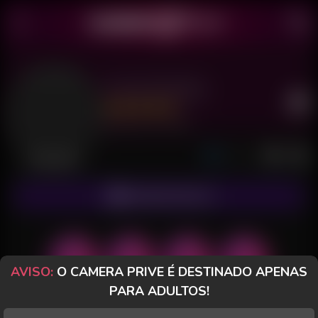
Chuck Dotado
Último acesso: há 16 horas
Desconectado
ASSINAR FANCLUB
AVISO:
O CAMERA PRIVE É DESTINADO APENAS
PARA ADULTOS!
POSTS
FANCLUB
PAGOS
AVALIAÇÕES