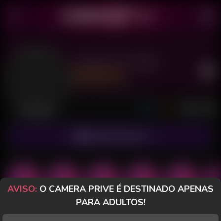
Casada Tentação
Último acesso: há 12 horas
Desconectada
ASSINAR FANCLUB
AVISO:
O CAMERA PRIVE É DESTINADO APENAS
PARA ADULTOS!
POSTS
FANCLUB
PAGOS
AVALIAÇÕES