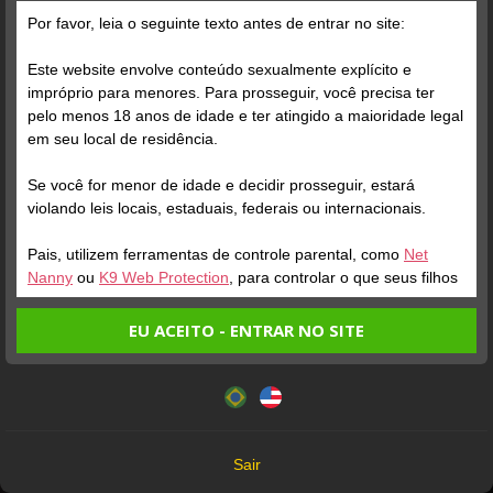
Por favor, leia o seguinte texto antes de entrar no site:
Posts
(936)
Fotos
(791)
Vídeos
(121)
Este website envolve conteúdo sexualmente explícito e
impróprio para menores. Para prosseguir, você precisa ter
pelo menos 18 anos de idade e ter atingido a maioridade legal
Grátis
em seu local de residência.
Se você for menor de idade e decidir prosseguir, estará
violando leis locais, estaduais, federais ou internacionais.
Pais, utilizem ferramentas de controle parental, como
Net
Nanny
ou
K9 Web Protection
, para controlar o que seus filhos
veem.
EU ACEITO - ENTRAR NO SITE
Verifique sua conta
Verifique sua conta
Entrando no site, você confirma a veracidade dos seguintes
Este website utiliza cookies e tecnologias semelhantes de
fatos:
acordo com nossa
Política de Privacidade
. Ao prosseguir
1
1
2:09
3:01
Tenho ao menos 18 anos de idade e sou maior de idade
você concorda com estes termos.
em meu local de residência.
OK
Não vou redistribuir nenhum conteúdo do website.
Sair
Não vou permitir que menores de idade acessem o