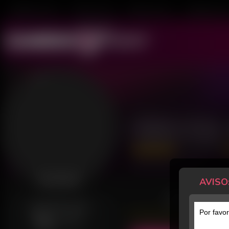
Mulheres ao Vivo
Transex ao Vivo
Homens ao Vivo
Transboys ao V
Bella Dias
734 Avaliações
Último acesso: há 4 dias
AVISO
Desconectada
POSTS
GERALMENTE ONLINE
Por favor
Ter
00h