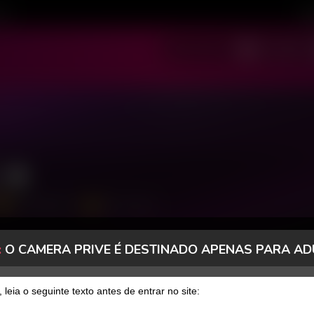
ivo
Cad
SOU MODELO
SOU USUÁRIO
3920 Seguidores
5633 Curtidas
:
O CAMERA PRIVE É DESTINADO APENAS PARA AD
FANCLUB
PAGOS
, leia o seguinte texto antes de entrar no site: