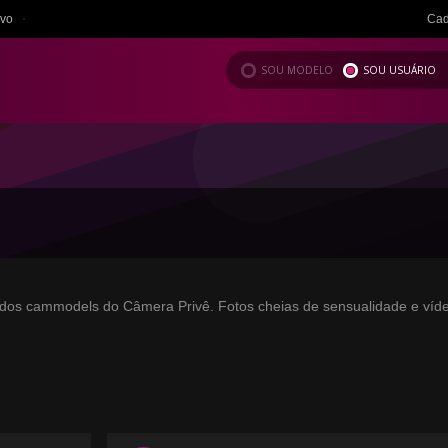
ivo
Cad
SOU MODELO
SOU USUÁRIO
eos dos cammodels do Câmera Privê. Fotos cheias de sensualidade e ví