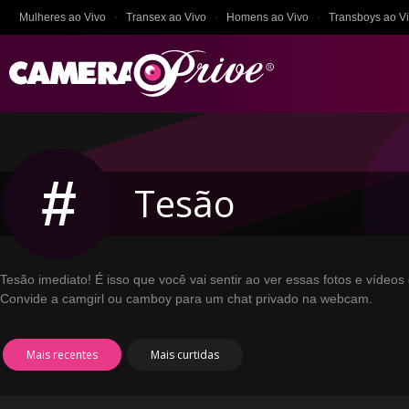
Mulheres ao Vivo
Transex ao Vivo
Homens ao Vivo
Transboys ao V
#
Tesão
Tesão imediato! É isso que você vai sentir ao ver essas fotos e víd
Convide a camgirl ou camboy para um chat privado na webcam.
Mais recentes
Mais curtidas