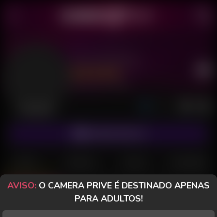
Zyra Ametista
Último acesso: há 10 horas
Desconectada
ASSINAR FANCLUB
POSTS
FANCLUB
PAGOS
AVALIAÇÕES
AVISO:
O CAMERA PRIVE É DESTINADO APENAS
Posts
(10)
Fotos
(5)
Vídeos
(2)
PARA ADULTOS!