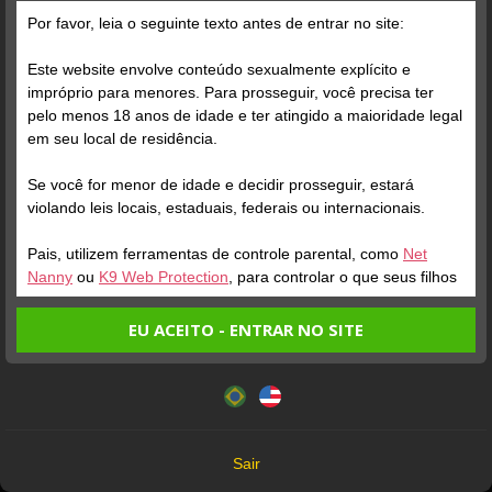
Grátis
Por favor, leia o seguinte texto antes de entrar no site:
Este website envolve conteúdo sexualmente explícito e
impróprio para menores. Para prosseguir, você precisa ter
pelo menos 18 anos de idade e ter atingido a maioridade legal
em seu local de residência.
Se você for menor de idade e decidir prosseguir, estará
Verifique sua conta
violando leis locais, estaduais, federais ou internacionais.
Pais, utilizem ferramentas de controle parental, como
Net
1
0:06
Nanny
ou
K9 Web Protection
, para controlar o que seus filhos
veem.
EU ACEITO - ENTRAR NO SITE
Entrando no site, você confirma a veracidade dos seguintes
Este website utiliza cookies e tecnologias semelhantes de
fatos:
acordo com nossa
Política de Privacidade
. Ao prosseguir
Tenho ao menos 18 anos de idade e sou maior de idade
você concorda com estes termos.
em meu local de residência.
OK
Não vou redistribuir nenhum conteúdo do website.
Verifique sua conta
Verifique sua conta
Sair
Não vou permitir que menores de idade acessem o