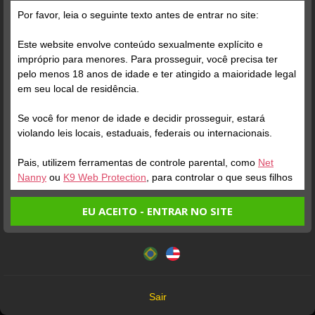
Ainda não há postagens
Por favor, leia o seguinte texto antes de entrar no site:
Este website envolve conteúdo sexualmente explícito e
impróprio para menores. Para prosseguir, você precisa ter
pelo menos 18 anos de idade e ter atingido a maioridade legal
em seu local de residência.
Se você for menor de idade e decidir prosseguir, estará
violando leis locais, estaduais, federais ou internacionais.
Todos os Modelos que aparecem neste site têm mais de 18 anos
Pais, utilizem ferramentas de controle parental, como
Net
18 U.S.C. 2257 Record-Keeping Requirements Compliance Statement
Nanny
ou
K9 Web Protection
, para controlar o que seus filhos
veem.
EU ACEITO - ENTRAR NO SITE
Camera Prive® 2026 ©
Entrando no site, você confirma a veracidade dos seguintes
Este website utiliza cookies e tecnologias semelhantes de
fatos:
Termos de Uso
acordo com nossa
Política de Privacidade
. Ao prosseguir
Tenho ao menos 18 anos de idade e sou maior de idade
você concorda com estes termos.
Política de Privacidade
em meu local de residência.
Política de Cookies
OK
Não vou redistribuir nenhum conteúdo do website.
Sair
DMCA
Não vou permitir que menores de idade acessem o