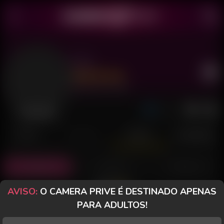
Zoe
Último acesso: há 5 dias
Desconectada
POSTS
FANCLUB
PAGOS
AVALIAÇÕES
Todos (0)
Fotos (0)
Vídeos (0)
AVISO:
O CAMERA PRIVE É DESTINADO APENAS
PARA ADULTOS!