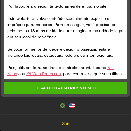
Por favor, leia o seguinte texto antes de entrar no site:
Posts
(760)
Fotos
(573)
Vídeos
(148)
Este website envolve conteúdo sexualmente explícito e
impróprio para menores. Para prosseguir, você precisa ter
pelo menos 18 anos de idade e ter atingido a maioridade legal
Grátis
em seu local de residência.
Se você for menor de idade e decidir prosseguir, estará
violando leis locais, estaduais, federais ou internacionais.
Pais, utilizem ferramentas de controle parental, como
Net
Nanny
ou
K9 Web Protection
, para controlar o que seus filhos
veem.
EU ACEITO - ENTRAR NO SITE
Verifique sua conta
Verifique sua conta
Entrando no site, você confirma a veracidade dos seguintes
Este website utiliza cookies e tecnologias semelhantes de
fatos:
acordo com nossa
Política de Privacidade
. Ao prosseguir
1
1
1:13
1:13
Tenho ao menos 18 anos de idade e sou maior de idade
você concorda com estes termos.
em meu local de residência.
OK
Não vou redistribuir nenhum conteúdo do website.
Sair
Não vou permitir que menores de idade acessem o