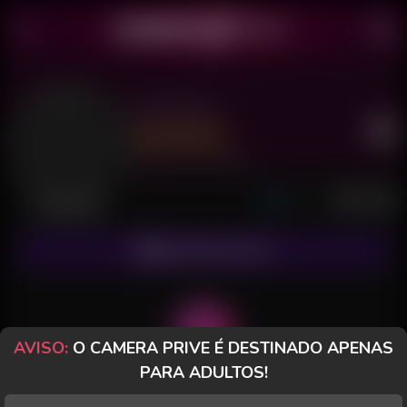
Zoe Drew
Último acesso: há 54 minutos
Desconectada
ASSINAR FANCLUB
AVISO:
O CAMERA PRIVE É DESTINADO APENAS
PARA ADULTOS!
POSTS
FANCLUB
PAGOS
AVALIAÇÕES