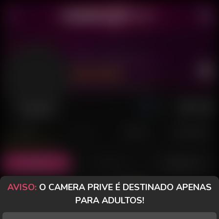
Vitor Gamer X Li
Último acesso: 23 de Julho de 2026
Desconectado
POSTS
FANCLUB
PAGOS
AVALIAÇÕES
Posts
(3)
Fotos
(0)
Vídeos
(3)
AVISO:
O CAMERA PRIVE É DESTINADO APENAS
Grátis
PARA ADULTOS!