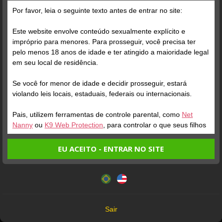
Por favor, leia o seguinte texto antes de entrar no site:
Este website envolve conteúdo sexualmente explícito e
impróprio para menores. Para prosseguir, você precisa ter
pelo menos 18 anos de idade e ter atingido a maioridade legal
Verifique sua conta
em seu local de residência.
Se você for menor de idade e decidir prosseguir, estará
3
violando leis locais, estaduais, federais ou internacionais.
N CASTRO
OTAVIO BR
21
Desconectado
Chat Privado
Pais, utilizem ferramentas de controle parental, como
Net
Nanny
ou
K9 Web Protection
, para controlar o que seus filhos
veem.
EU ACEITO - ENTRAR NO SITE
Entrando no site, você confirma a veracidade dos seguintes
Este website utiliza cookies e tecnologias semelhantes de
fatos:
acordo com nossa
Política de Privacidade
. Ao prosseguir
Tenho ao menos 18 anos de idade e sou maior de idade
Todos os Modelos que aparecem neste site têm mais de 18 anos
você concorda com estes termos.
em meu local de residência.
18 U.S.C. 2257 Record-Keeping Requirements Compliance Statement
OK
Não vou redistribuir nenhum conteúdo do website.
Sair
Não vou permitir que menores de idade acessem o