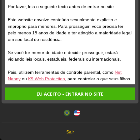
Por favor, leia o seguinte texto antes de entrar no site:
Este website envolve conteúdo sexualmente explícito e
impróprio para menores. Para prosseguir, você precisa ter
pelo menos 18 anos de idade e ter atingido a maioridade legal
em seu local de residência.
Se você for menor de idade e decidir prosseguir, estará
ONLINE
ENTRAR NA SALA
ONLINE
violando leis locais, estaduais, federais ou internacionais.
DOCE LIA
Perfil
HONEY BE 777
Perfil
Pais, utilizem ferramentas de controle parental, como
Net
Nanny
ou
K9 Web Protection
, para controlar o que seus filhos
veem.
EU ACEITO - ENTRAR NO SITE
Entrando no site, você confirma a veracidade dos seguintes
Este website utiliza cookies e tecnologias semelhantes de
fatos:
acordo com nossa
Política de Privacidade
. Ao prosseguir
Tenho ao menos 18 anos de idade e sou maior de idade
você concorda com estes termos.
em meu local de residência.
OK
Não vou redistribuir nenhum conteúdo do website.
Sair
Não vou permitir que menores de idade acessem o