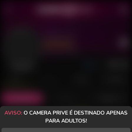
Valentina S
Último acesso: há 5 minutos
Desconectada
POSTS
FANCLUB
PAGOS
AVALIAÇÕES
Posts
(20)
Fotos
(0)
Vídeos
(7)
AVISO:
O CAMERA PRIVE É DESTINADO APENAS
Grátis
PARA ADULTOS!