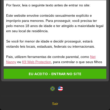
Por favor, leia o seguinte texto antes de entrar no site:
Este website envolve conteúdo sexualmente explícito e
impróprio para menores. Para prosseguir, você precisa ter
pelo menos 18 anos de idade e ter atingido a maioridade legal
Verifique sua conta
Verifique sua conta
em seu local de residência.
Se você for menor de idade e decidir prosseguir, estará
1
1
0:27
1:04
violando leis locais, estaduais, federais ou internacionais.
Pais, utilizem ferramentas de controle parental, como
Net
Nanny
ou
K9 Web Protection
, para controlar o que seus filhos
veem.
EU ACEITO - ENTRAR NO SITE
Entrando no site, você confirma a veracidade dos seguintes
Este website utiliza cookies e tecnologias semelhantes de
fatos:
acordo com nossa
Política de Privacidade
. Ao prosseguir
Verifique sua conta
Tenho ao menos 18 anos de idade e sou maior de idade
você concorda com estes termos.
em meu local de residência.
1
0:17
OK
Não vou redistribuir nenhum conteúdo do website.
Sair
Não vou permitir que menores de idade acessem o