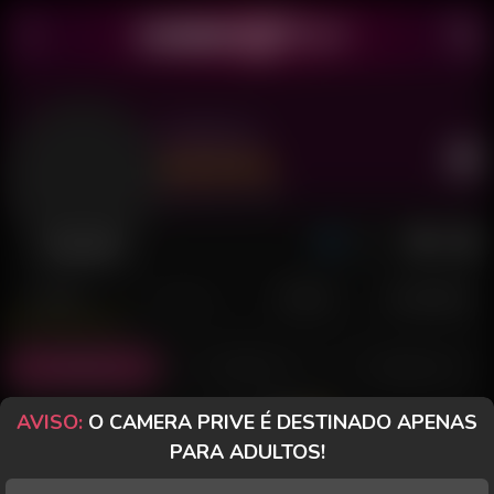
Valentex
Último acesso: há 1 dia
Desconectado
POSTS
FANCLUB
PAGOS
AVALIAÇÕES
Posts
(0)
Fotos
(0)
Vídeos
(0)
AVISO:
O CAMERA PRIVE É DESTINADO APENAS
Grátis
PARA ADULTOS!