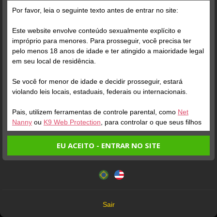
Ainda não há postagens
Por favor, leia o seguinte texto antes de entrar no site:
Este website envolve conteúdo sexualmente explícito e
impróprio para menores. Para prosseguir, você precisa ter
pelo menos 18 anos de idade e ter atingido a maioridade legal
em seu local de residência.
Se você for menor de idade e decidir prosseguir, estará
violando leis locais, estaduais, federais ou internacionais.
Todos os Modelos que aparecem neste site têm mais de 18 anos
Pais, utilizem ferramentas de controle parental, como
Net
18 U.S.C. 2257 Record-Keeping Requirements Compliance Statement
Nanny
ou
K9 Web Protection
, para controlar o que seus filhos
veem.
EU ACEITO - ENTRAR NO SITE
Entrando no site, você confirma a veracidade dos seguintes
Camera Prive® 2026 ©
Este website utiliza cookies e tecnologias semelhantes de
fatos:
acordo com nossa
Política de Privacidade
. Ao prosseguir
Termos de Uso
Tenho ao menos 18 anos de idade e sou maior de idade
você concorda com estes termos.
Política de Privacidade
em meu local de residência.
Política de Cookies
OK
Não vou redistribuir nenhum conteúdo do website.
Sair
Não vou permitir que menores de idade acessem o
DMCA