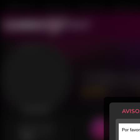
Mulheres ao Vivo
Transex ao Vivo
Homens ao Vivo
Transboys ao V
Troféu Ho
342 Avaliações
Último acesso: há 3 horas
AVISO
Desconectada
GERALMENTE ONLINE
Por favor
Qui
13h