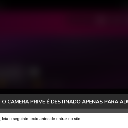
ivo
Cad
SOU MODELO
SOU USUÁRIO
twife
5222 Seguidores
1792 Curtidas
:
O CAMERA PRIVE É DESTINADO APENAS PARA AD
, leia o seguinte texto antes de entrar no site: