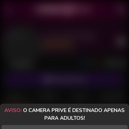
Trans Andrômeda
Último acesso: há 24 horas
Desconectada
ASSINAR FANCLUB
POSTS
FANCLUB
PAGOS
AVALIAÇÕES
AVISO:
O CAMERA PRIVE É DESTINADO APENAS
Posts
(912)
Fotos
(462)
Vídeos
(179)
PARA ADULTOS!