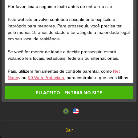
Grátis
Por favor, leia o seguinte texto antes de entrar no site:
Este website envolve conteúdo sexualmente explícito e
impróprio para menores. Para prosseguir, você precisa ter
pelo menos 18 anos de idade e ter atingido a maioridade legal
em seu local de residência.
Se você for menor de idade e decidir prosseguir, estará
Verifique sua conta
Verifique sua conta
violando leis locais, estaduais, federais ou internacionais.
Pais, utilizem ferramentas de controle parental, como
Net
1
1
19:32
0:13
Nanny
ou
K9 Web Protection
, para controlar o que seus filhos
veem.
EU ACEITO - ENTRAR NO SITE
Entrando no site, você confirma a veracidade dos seguintes
Este website utiliza cookies e tecnologias semelhantes de
fatos:
acordo com nossa
Política de Privacidade
. Ao prosseguir
Tenho ao menos 18 anos de idade e sou maior de idade
você concorda com estes termos.
em meu local de residência.
OK
Não vou redistribuir nenhum conteúdo do website.
Verifique sua conta
Verifique sua conta
Sair
Não vou permitir que menores de idade acessem o