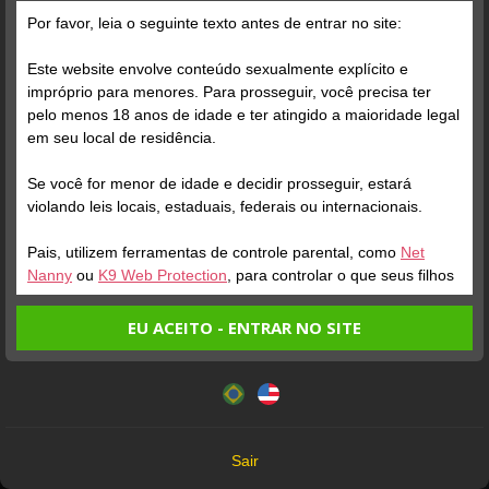
Por favor, leia o seguinte texto antes de entrar no site:
Este website envolve conteúdo sexualmente explícito e
impróprio para menores. Para prosseguir, você precisa ter
pelo menos 18 anos de idade e ter atingido a maioridade legal
Verifique sua conta
Verifique sua conta
em seu local de residência.
Se você for menor de idade e decidir prosseguir, estará
1
1
3:46
2:21
violando leis locais, estaduais, federais ou internacionais.
Pais, utilizem ferramentas de controle parental, como
Net
Nanny
ou
K9 Web Protection
, para controlar o que seus filhos
veem.
EU ACEITO - ENTRAR NO SITE
Entrando no site, você confirma a veracidade dos seguintes
Este website utiliza cookies e tecnologias semelhantes de
fatos:
acordo com nossa
Política de Privacidade
. Ao prosseguir
Verifique sua conta
Tenho ao menos 18 anos de idade e sou maior de idade
você concorda com estes termos.
em meu local de residência.
1
OK
Não vou redistribuir nenhum conteúdo do website.
Sair
Não vou permitir que menores de idade acessem o