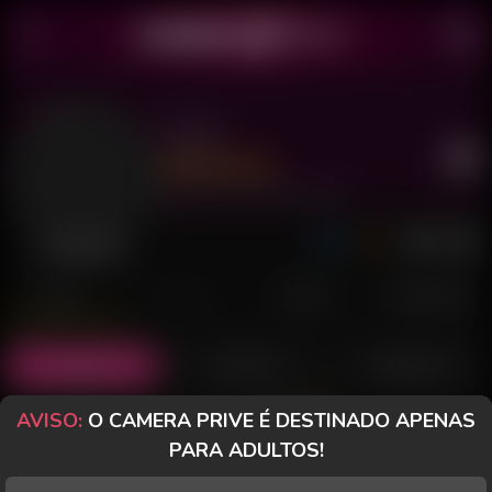
TNNY
Último acesso: 25 de Julho de 2026
Desconectado
POSTS
FANCLUB
PAGOS
AVALIAÇÕES
Posts
(12)
Fotos
(3)
Vídeos
(8)
AVISO:
O CAMERA PRIVE É DESTINADO APENAS
Grátis
PARA ADULTOS!