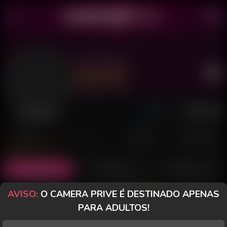
Tião Selva
Último acesso: há 4 dias
Desconectado
POSTS
FANCLUB
PAGOS
AVALIAÇÕES
Posts
(38)
Fotos
(21)
Vídeos
(16)
AVISO:
O CAMERA PRIVE É DESTINADO APENAS
Grátis
PARA ADULTOS!