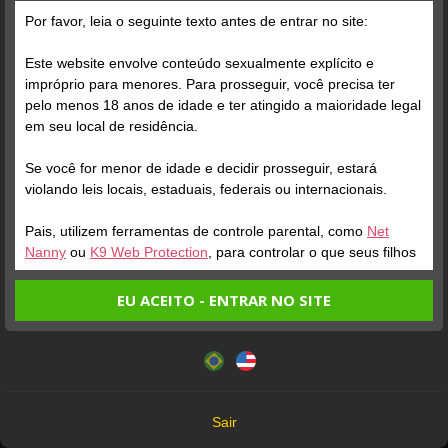
Por favor, leia o seguinte texto antes de entrar no site:
Este website envolve conteúdo sexualmente explícito e
impróprio para menores. Para prosseguir, você precisa ter
pelo menos 18 anos de idade e ter atingido a maioridade legal
Verifique sua conta
Verifique sua conta
em seu local de residência.
Se você for menor de idade e decidir prosseguir, estará
7 /
5
1
violando leis locais, estaduais, federais ou internacionais.
Pais, utilizem ferramentas de controle parental, como
Net
Nanny
ou
K9 Web Protection
, para controlar o que seus filhos
veem.
EU ACEITO - ENTRAR NO SITE
Entrando no site, você confirma a veracidade dos seguintes
Este website utiliza cookies e tecnologias semelhantes de
fatos:
acordo com nossa
Política de Privacidade
. Ao prosseguir
Verifique sua conta
Tenho ao menos 18 anos de idade e sou maior de idade
você concorda com estes termos.
em meu local de residência.
1
OK
Não vou redistribuir nenhum conteúdo do website.
Sair
Não vou permitir que menores de idade acessem o