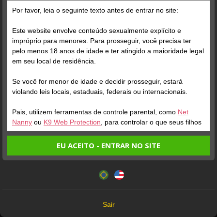
Grátis
Por favor, leia o seguinte texto antes de entrar no site:
Este website envolve conteúdo sexualmente explícito e
impróprio para menores. Para prosseguir, você precisa ter
pelo menos 18 anos de idade e ter atingido a maioridade legal
em seu local de residência.
Se você for menor de idade e decidir prosseguir, estará
Verifique sua conta
Verifique sua conta
violando leis locais, estaduais, federais ou internacionais.
Pais, utilizem ferramentas de controle parental, como
Net
1
1
1:00
8:03
Nanny
ou
K9 Web Protection
, para controlar o que seus filhos
veem.
EU ACEITO - ENTRAR NO SITE
Entrando no site, você confirma a veracidade dos seguintes
Este website utiliza cookies e tecnologias semelhantes de
fatos:
acordo com nossa
Política de Privacidade
. Ao prosseguir
Tenho ao menos 18 anos de idade e sou maior de idade
você concorda com estes termos.
em meu local de residência.
OK
Não vou redistribuir nenhum conteúdo do website.
Verifique sua conta
Verifique sua conta
Sair
Não vou permitir que menores de idade acessem o