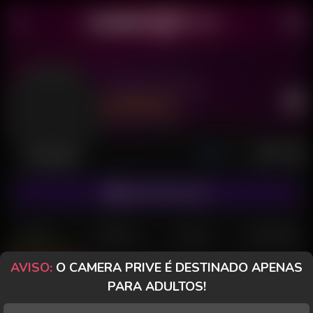
Thiago Petroy
Último acesso: há 6 horas
Desconectado
ASSINAR FANCLUB
POSTS
FANCLUB
PAGOS
AVALIAÇÕES
AVISO:
O CAMERA PRIVE É DESTINADO APENAS
Posts
(184)
Fotos
(37)
Vídeos
(91)
PARA ADULTOS!