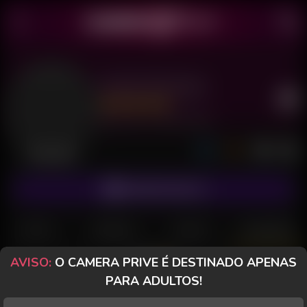
Sweet Revenge
Último acesso: 22 de Maio de 2026
Desconectada
ASSINAR FANCLUB
POSTS
FANCLUB
PAGOS
AVALIAÇÕES
AVISO:
O CAMERA PRIVE É DESTINADO APENAS
PARA ADULTOS!