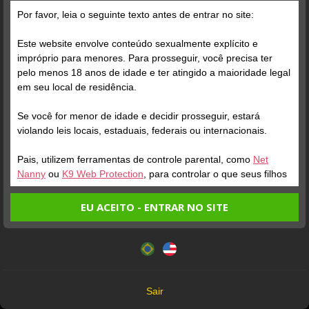
Tesao-22599
Kveldulv
Por favor, leia o seguinte texto antes de entrar no site:
Tenho 15 anos de CP e
Receberá a Medalha Fields
Este website envolve conteúdo sexualmente explícito e
posso garantir: sweet
de contribuições ao estudo
impróprio para menores. Para prosseguir, você precisa ter
revenge é a bunda mais
da proporcionalidade.
pelo menos 18 anos de idade e ter atingido a maioridade legal
linda que já vi aqui. Vale
Eternamente grato.
em seu local de residência.
bemastro
cada centavo! Que mulher
hunkshed
meu Deus !
Se você for menor de idade e decidir prosseguir, estará
violando leis locais, estaduais, federais ou internacionais.
Muito linda e simpática,
The best
adorei poder conversar
Pais, utilizem ferramentas de controle parental, como
Net
com você e poder
Nanny
ou
K9 Web Protection
, para controlar o que seus filhos
conhecer uma pessoa tão
veem.
xinzhao1
leosavaoff
especial, você é uma
EU ACEITO - ENTRAR NO SITE
querida! Curti demais o
Entrando no site, você confirma a veracidade dos seguintes
Um tempo compartilhado
legal, sincera e verdadeira
tempo que fiquei na sua
Este website utiliza cookies e tecnologias semelhantes de
fatos:
extremamente bom, cordial
:)
sala, você foi muito gentil e
acordo com nossa
Política de Privacidade
. Ao prosseguir
Tenho ao menos 18 anos de idade e sou maior de idade
e interessante.
atenciosa. Adorei te
você concorda com estes termos.
em meu local de residência.
conhecer!
apolineozamorra
OK
Não vou redistribuir nenhum conteúdo do website.
Sair
leosavaoff
z
Não vou permitir que menores de idade acessem o