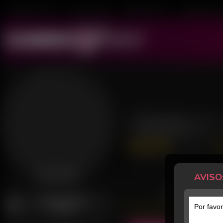
Mulheres ao Vivo
Transex ao Vivo
Homens ao Vivo
Transboys ao V
Sthella 21
68 Avaliações
Último acesso: 15 de Julho de 20
AVISO
Desconectada
POSTS
AVISAR QUANDO
Por favor
ONLINE