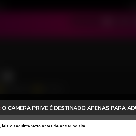
ivo
Cad
SOU MODELO
SOU USUÁRIO
1965 Seguidores
178 Curtidas
26
:
O CAMERA PRIVE É DESTINADO APENAS PARA AD
FANCLUB
PAGOS
, leia o seguinte texto antes de entrar no site: