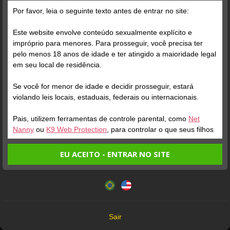
Por favor, leia o seguinte texto antes de entrar no site:
Este website envolve conteúdo sexualmente explícito e
impróprio para menores. Para prosseguir, você precisa ter
pelo menos 18 anos de idade e ter atingido a maioridade legal
em seu local de residência.
Se você for menor de idade e decidir prosseguir, estará
violando leis locais, estaduais, federais ou internacionais.
MIRELINHA
CRISTAL
2000
MALIKA
Online
Online
Pais, utilizem ferramentas de controle parental, como
Net
Nanny
ou
K9 Web Protection
, para controlar o que seus filhos
veem.
EU ACEITO - ENTRAR NO SITE
Entrando no site, você confirma a veracidade dos seguintes
Este website utiliza cookies e tecnologias semelhantes de
fatos:
acordo com nossa
Política de Privacidade
. Ao prosseguir
Tenho ao menos 18 anos de idade e sou maior de idade
Todos os Modelos que aparecem neste site têm mais de 18 anos
você concorda com estes termos.
em meu local de residência.
18 U.S.C. 2257 Record-Keeping Requirements Compliance Statement
OK
Não vou redistribuir nenhum conteúdo do website.
Sair
Não vou permitir que menores de idade acessem o