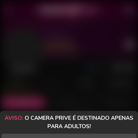
Stefania
Último acesso: há 2 dias
Desconectada
POSTS
FANCLUB
PAGOS
AVALIAÇÕES
Posts
(2)
Fotos
(0)
Vídeos
(0)
AVISO:
O CAMERA PRIVE É DESTINADO APENAS
Grátis
PARA ADULTOS!