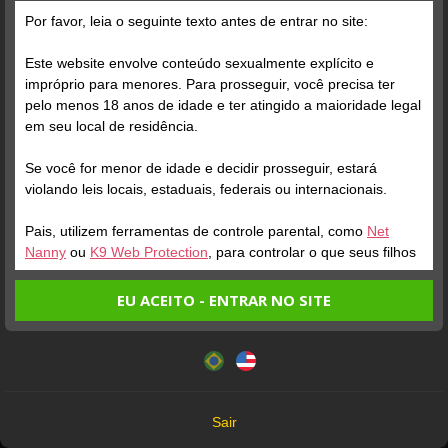
Por favor, leia o seguinte texto antes de entrar no site:
Este website envolve conteúdo sexualmente explícito e
impróprio para menores. Para prosseguir, você precisa ter
pelo menos 18 anos de idade e ter atingido a maioridade legal
Verifique sua conta
em seu local de residência.
Se você for menor de idade e decidir prosseguir, estará
1
0:18
violando leis locais, estaduais, federais ou internacionais.
Pais, utilizem ferramentas de controle parental, como
Net
Nanny
ou
K9 Web Protection
, para controlar o que seus filhos
veem.
EU ACEITO - ENTRAR NO SITE
Entrando no site, você confirma a veracidade dos seguintes
Este website utiliza cookies e tecnologias semelhantes de
fatos:
acordo com nossa
Política de Privacidade
. Ao prosseguir
Verifique sua conta
Verifique sua conta
Tenho ao menos 18 anos de idade e sou maior de idade
você concorda com estes termos.
em meu local de residência.
1
2:05
1
OK
Não vou redistribuir nenhum conteúdo do website.
Sair
Não vou permitir que menores de idade acessem o