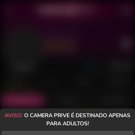
Ste Fire 23
Último acesso: há 1 dia
Desconectada
POSTS
FANCLUB
PAGOS
AVALIAÇÕES
Posts
(21)
Fotos
(9)
Vídeos
(10)
AVISO:
O CAMERA PRIVE É DESTINADO APENAS
Grátis
PARA ADULTOS!