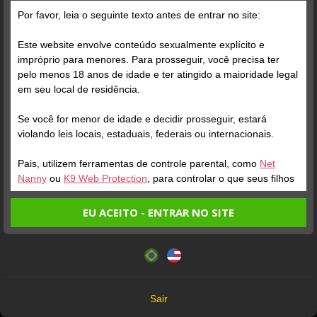
Um espetáculo
super simpática bem
Por favor, leia o seguinte texto antes de entrar no site:
humorada e safadinha no
ponto...njao
Este website envolve conteúdo sexualmente explícito e
Joao-Ray-71113
impróprio para menores. Para prosseguir, você precisa ter
marujiingostozo
pelo menos 18 anos de idade e ter atingido a maioridade legal
Maravilhosa demais essa
em seu local de residência.
Enrolou um pouco
mulher
Se você for menor de idade e decidir prosseguir, estará
violando leis locais, estaduais, federais ou internacionais.
fernando1-72947
LucasOooxF3
Pais, utilizem ferramentas de controle parental, como
Net
Nanny
ou
K9 Web Protection
, para controlar o que seus filhos
Dlc
Delicia
veem.
EU ACEITO - ENTRAR NO SITE
Entrando no site, você confirma a veracidade dos seguintes
safado-79969
Este website utiliza cookies e tecnologias semelhantes de
luquinha-72746
fatos:
acordo com nossa
Política de Privacidade
. Ao prosseguir
Tenho ao menos 18 anos de idade e sou maior de idade
Vc e sonho para todo
você concorda com estes termos.
Maravilhosa
em meu local de residência.
punheteiro
OK
Não vou redistribuir nenhum conteúdo do website.
Sair
Não vou permitir que menores de idade acessem o