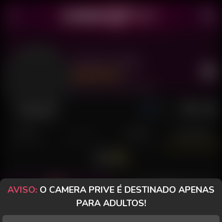
Sophia Fuego
Último acesso: 10 de Julho de 2026
Desconectada
POSTS
FANCLUB
PAGOS
AVALIAÇÕES
AVISO:
O CAMERA PRIVE É DESTINADO APENAS
darth13
PARA ADULTOS!
devid-55096
Maravilhosa puro tesão,